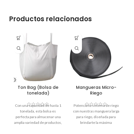
Productos relacionados
Ton Bag (Bolsa de
Mangueras Micro-
tonelada)
Riego
Po
Con una capacidad de hasta 1
Potencia tu sistema de riego
tonelada, esta bolsa es
con nuestras manguera larga
perfecta para almacenar una
para riego, diseñada para
amplia variedad de productos,
brindarte la máxima
r
desde granos y alimentos
flexibilidad y alcance en tus
hasta materiales de
labores de jardinería y labores
F